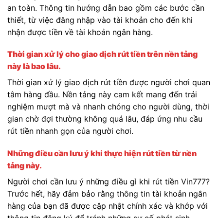
an toàn. Thông tin hướng dẫn bao gồm các bước cần
thiết, từ việc đăng nhập vào tài khoản cho đến khi
nhận được tiền về tài khoản ngân hàng.
Thời gian xử lý cho giao dịch rút tiền trên nền tảng
này là bao lâu.
Thời gian xử lý giao dịch rút tiền được người chơi quan
tâm hàng đầu. Nền tảng này cam kết mang đến trải
nghiệm mượt mà và nhanh chóng cho người dùng, thời
gian chờ đợi thường không quá lâu, đáp ứng nhu cầu
rút tiền nhanh gọn của người chơi.
Những điều cần lưu ý khi thực hiện rút tiền từ nền
tảng này.
Người chơi cần lưu ý những điều gì khi rút tiền Vin777?
Trước hết, hãy đảm bảo rằng thông tin tài khoản ngân
hàng của bạn đã được cập nhật chính xác và khớp với