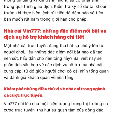
thông tin đăng ký để tránh những sự cố phát sinh
trong quá trình giao dịch. Kiểm tra kỹ số dư tài khoản
trước khi thực hiện lệnh rút tiền để đảm bảo số tiền
bạn muốn rút nằm trong giới hạn cho phép.
Nhà cái Vin777: những đặc điểm nổi bật và
dịch vụ hỗ trợ khách hàng chi tiết
Một nhà cái trực tuyến đang thu hút sự chú ý lớn từ
người chơi, liệu những đặc điểm nổi bật nào đã tạo
nên sức hấp dẫn cho nền tảng này? Bài viết này sẽ
phân tích sâu hơn về các dịch vụ hỗ trợ mà nhà cái
cung cấp, từ đó giúp người chơi có cái nhìn tổng quan
và đánh giá khách quan về nền tảng.
Khám phá những điều thú vị về nhà cái trong ngành
cá cược trực tuyến.
Vin777 nổi lên như một hiện tượng trong thị trường cá
cược trực tuyến, thu hút sự quan tâm của đông đảo