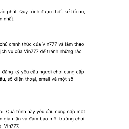
ài phút. Quy trình được thiết kế tối ưu,
n nhất.
 chủ chính thức của Vin777 và làm theo
dịch vụ của Vin777 để tránh những rắc
ệc đăng ký yêu cầu người chơi cung cấp
u, số điện thoại, email và một số
ơi. Quá trình này yêu cầu cung cấp một
ặn gian lận và đảm bảo môi trường chơi
i Vin777.