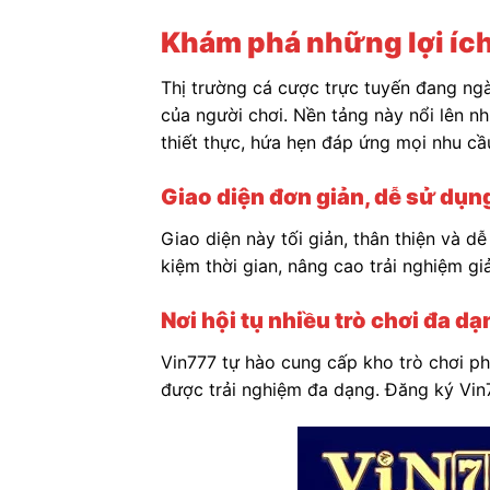
Khám phá những lợi ích 
Thị trường cá cược trực tuyến đang ngà
của người chơi. Nền tảng này nổi lên n
thiết thực, hứa hẹn đáp ứng mọi nhu c
Giao diện đơn giản, dễ sử dụn
Giao diện này tối giản, thân thiện và d
kiệm thời gian, nâng cao trải nghiệm giải
Nơi hội tụ nhiều trò chơi đa dạ
Vin777 tự hào cung cấp kho trò chơi ph
được trải nghiệm đa dạng. Đăng ký Vin7