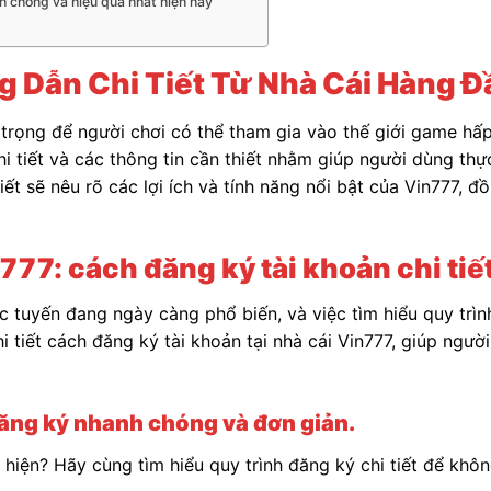
 chóng và hiệu quả nhất hiện nay
 Dẫn Chi Tiết Từ Nhà Cái Hàng Đ
trọng để người chơi có thể tham gia vào thế giới game hấp
hi tiết và các thông tin cần thiết nhằm giúp người dùng th
ết sẽ nêu rõ các lợi ích và tính năng nổi bật của Vin777, đồ
77: cách đăng ký tài khoản chi tiế
c tuyến đang ngày càng phổ biến, và việc tìm hiểu quy trìn
i tiết cách đăng ký tài khoản tại nhà cái Vin777, giúp người
đăng ký nhanh chóng và đơn giản.
hiện? Hãy cùng tìm hiểu quy trình đăng ký chi tiết để khôn