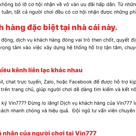
hông bỏ lỡ cơ hội nhận về vô vàn ưu đãi hấp dẫn. Từ nhữ
g tuần, tất cả người chơi đều có cơ hội nhận được những p
hàng đặc biệt tại nhà cái này.
 động, dịch vụ khách hàng đóng vai trò then chốt, quyết đị
 trọng tâm vào việc xây dựng hệ thống hỗ trợ tận tâm, chu
iều kênh liên lạc khác nhau
il, chat trực tuyến, Zalo, hoặc Facebook để được hỗ trợ kịp 
 trên trang chủ, giúp người chơi dễ dàng tìm kiếm và kết nố
 ký Vin777? Đừng lo lắng! Dịch vụ khách hàng của Vin777 
ách nhanh chóng và hiệu quả. Đội ngũ tư vấn viên chuyên 
á nhân của người chơi tại Vin777