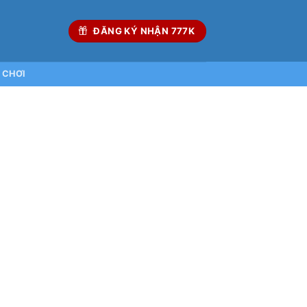
ĐĂNG KÝ NHẬN 777K
 CHƠI