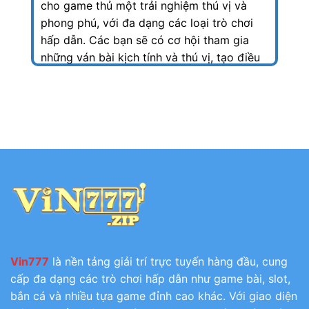
cho game thủ một trải nghiệm thú vị và
phong phú, với đa dạng các loại trò chơi
hấp dẫn. Các bạn sẽ có cơ hội tham gia
những ván bài kịch tính và thú vị, tạo điều
kiện cho những giây phút giải trí tuyệt vời.
Khám phá không gian game bài tại Vin777: thú
vị và phong phú cho game thủ
Vin777
là nền tảng giải trí trực tuyến hàng đầu, cung
cấp đa dạng các trò chơi hấp dẫn như game bài, slot,
Nơi đây nổi bật với sảnh game bài đa
bắn cá và nhiều tựa game đỉnh cao khác. Với giao diện
dạng, đáp ứng mọi sở thích của người chơi.