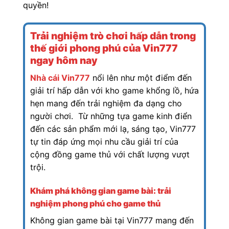
quyền!
Trải nghiệm trò chơi hấp dẫn trong
thế giới phong phú của Vin777
ngay hôm nay
Nhà cái Vin777
nổi lên như một điểm đến
giải trí hấp dẫn với kho game khổng lồ, hứa
hẹn mang đến trải nghiệm đa dạng cho
người chơi. Từ những tựa game kinh điển
đến các sản phẩm mới lạ, sáng tạo, Vin777
tự tin đáp ứng mọi nhu cầu giải trí của
cộng đồng game thủ với chất lượng vượt
trội.
Khám phá không gian game bài: trải
nghiệm phong phú cho game thủ
Không gian game bài tại Vin777 mang đến