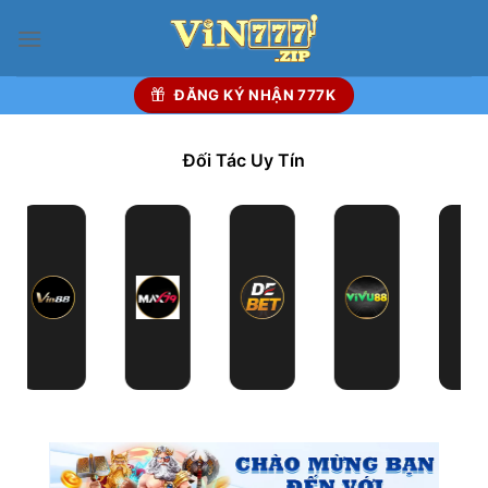
Chuyển
đến
nội
dung
ĐĂNG KÝ NHẬN 777K
Đối Tác Uy Tín